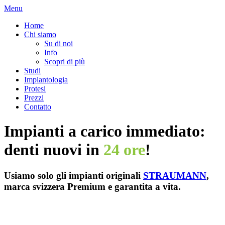
Menu
Home
Chi siamo
Su di noi
Info
Scopri di più
Studi
Implantologia
Protesi
Prezzi
Contatto
Impianti a carico immediato:
denti nuovi in
24 ore
!
Usiamo solo gli impianti originali
STRAUMANN
,
marca svizzera Premium e garantita a vita.