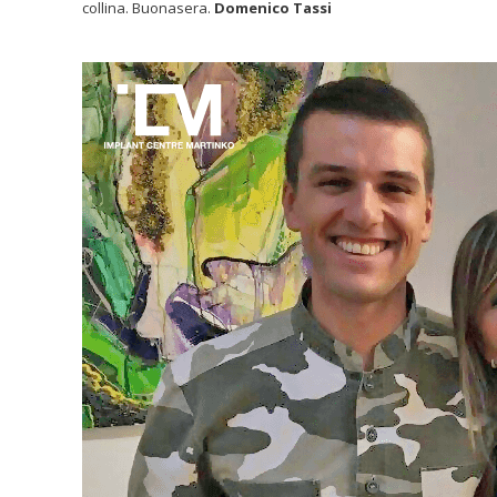
collina. Buonasera.
Domenico Tassi