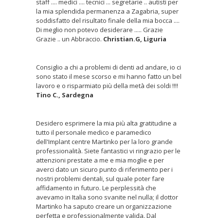
staff .... medici .... tecnici ... segretarie .. autisti per
la mia splendida permanenza a Zagabria, super
soddisfatto del risultato finale della mia bocca ....
Di meglio non potevo desiderare ..... Grazie
Grazie .. un Abbraccio.
Christian.G, Liguria
Consiglio a chi a problemi di denti ad andare, io ci
sono stato il mese scorso e mi hanno fatto un bel
lavoro e o risparmiato più della metà dei soldi !!!!
Tino C., Sardegna
Desidero esprimere la mia più alta gratitudine a
tutto il personale medico e paramedico
dell'Implant centre Martinko per la loro grande
professionalità. Siete fantastici vi ringrazio per le
attenzioni prestate a me e mia moglie e per
averci dato un sicuro punto di riferimento per i
nostri problemi dentali, sul quale poter fare
affidamento in futuro. Le perplessità che
avevamo in Italia sono svanite nel nulla; il dottor
Martinko ha saputo creare un organizzazione
perfetta e professionalmente valida. Dal