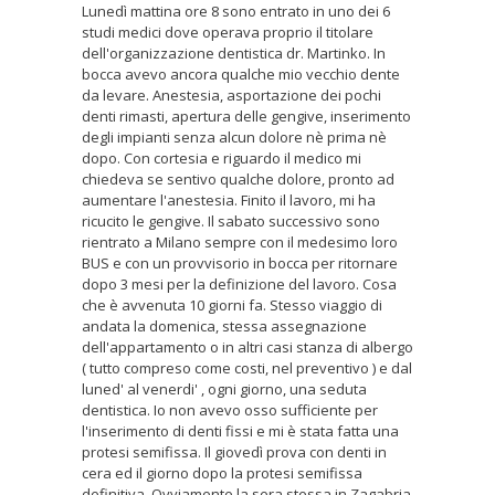
Lunedì mattina ore 8 sono entrato in uno dei 6
studi medici dove operava proprio il titolare
dell'organizzazione dentistica dr. Martinko. In
bocca avevo ancora qualche mio vecchio dente
da levare. Anestesia, asportazione dei pochi
denti rimasti, apertura delle gengive, inserimento
degli impianti senza alcun dolore nè prima nè
dopo. Con cortesia e riguardo il medico mi
chiedeva se sentivo qualche dolore, pronto ad
aumentare l'anestesia. Finito il lavoro, mi ha
ricucito le gengive. Il sabato successivo sono
rientrato a Milano sempre con il medesimo loro
BUS e con un provvisorio in bocca per ritornare
dopo 3 mesi per la definizione del lavoro. Cosa
che è avvenuta 10 giorni fa. Stesso viaggio di
andata la domenica, stessa assegnazione
dell'appartamento o in altri casi stanza di albergo
( tutto compreso come costi, nel preventivo ) e dal
luned' al venerdi' , ogni giorno, una seduta
dentistica. Io non avevo osso sufficiente per
l'inserimento di denti fissi e mi è stata fatta una
protesi semifissa. Il giovedì prova con denti in
cera ed il giorno dopo la protesi semifissa
definitiva. Ovviamente la sera stessa in Zagabria