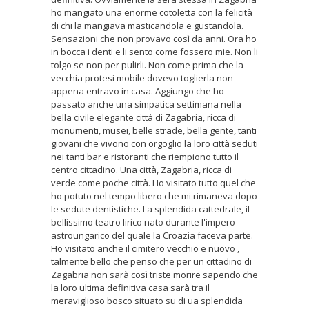
ho mangiato una enorme cotoletta con la felicità
di chi la mangiava masticandola e gustandola.
Sensazioni che non provavo così da anni. Ora ho
in bocca i denti e li sento come fossero mie. Non li
tolgo se non per pulirli. Non come prima che la
vecchia protesi mobile dovevo toglierla non
appena entravo in casa. Aggiungo che ho
passato anche una simpatica settimana nella
bella civile elegante città di Zagabria, ricca di
monumenti, musei, belle strade, bella gente, tanti
giovani che vivono con orgoglio la loro città seduti
nei tanti bar e ristoranti che riempiono tutto il
centro cittadino. Una città, Zagabria, ricca di
verde come poche città. Ho visitato tutto quel che
ho potuto nel tempo libero che mi rimaneva dopo
le sedute dentistiche. La splendida cattedrale, il
bellissimo teatro lirico nato durante l'impero
astroungarico del quale la Croazia faceva parte.
Ho visitato anche il cimitero vecchio e nuovo ,
talmente bello che penso che per un cittadino di
Zagabria non sarà così triste morire sapendo che
la loro ultima definitiva casa sarà tra il
meraviglioso bosco situato su di ua splendida