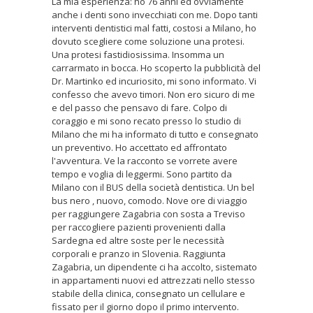
La mia esperienza: ho 76 anni ed ovviamente
anche i denti sono invecchiati con me. Dopo tanti
interventi dentistici mal fatti, costosi a Milano, ho
dovuto scegliere come soluzione una protesi.
Una protesi fastidiosissima. Insomma un
carrarmato in bocca. Ho scoperto la pubblicità del
Dr. Martinko ed incuriosito, mi sono informato. Vi
confesso che avevo timori. Non ero sicuro di me
e del passo che pensavo di fare. Colpo di
coraggio e mi sono recato presso lo studio di
Milano che mi ha informato di tutto e consegnato
un preventivo. Ho accettato ed affrontato
l'avventura. Ve la racconto se vorrete avere
tempo e voglia di leggermi. Sono partito da
Milano con il BUS della società dentistica. Un bel
bus nero , nuovo, comodo. Nove ore di viaggio
per raggiungere Zagabria con sosta a Treviso
per raccogliere pazienti provenienti dalla
Sardegna ed altre soste per le necessità
corporali e pranzo in Slovenia. Raggiunta
Zagabria, un dipendente ci ha accolto, sistemato
in appartamenti nuovi ed attrezzati nello stesso
stabile della clinica, consegnato un cellulare e
fissato per il giorno dopo il primo intervento.