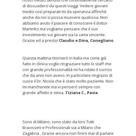
nostri medici dentisti che continuamente cercano
di dissuaderci da questi viaggi. Vedere giovani
medici così preparati mi da speranza affinché
anche da noi si possa muovere qualcosa. Non
abbiamo avuto il piacere di conoscere il dottor
Martinko ma vogliamo pensare che il suo
investimento sui giovani sia la carta vincente.
Grazie ed a presto!
Claudio e Dina, Conegliano
Questa mattina ritornerò in Italia ma come già
fatto in clinica voglio ringraziare tutto lo staff che
con grande professionalità mi ha ridato il sorriso
che da anni non avevo. In particolare ringrazio di
cuore il Dr. Nicola che è stato molto paziente. Non
mi mancherete ma vi penserò sempre con
grande affetto e stima.
Tiziana C., Pavia
Sono di Milano, sono stato da loro Tutti
Bravissimi e Professionali sia a Milano che
Zagabria . Grazie ancora non finirò mai di parlare