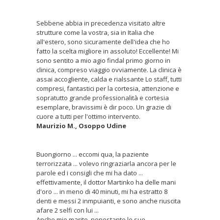
Sebbene abbia in precedenza visitato altre
strutture come la vostra, sia in Italia che
all'estero, sono sicuramente dell'idea che ho
fatto la scelta migliore in assoluto! Eccellente! Mi
sono sentito a mio agio findal primo giorno in
clinica, compreso viaggio ovviamente. La clinica è
assai accogliente, calda e rialssante Lo staff, tutti
compresi, fantastici per la cortesia, attenzione e
sopratutto grande professionalità e cortesia
esemplare, bravissimi è dir poco. Un grazie di
cuore a tutti per l'ottimo intervento.
Maurizio M., Osoppo Udine
Buongiorno ... eccomi qua, la paziente
terrorizzata ... volevo ringraziarla ancora per le
parole ed i consigli che mi ha dato ...
effettivamente, il dottor Martinko ha delle mani
d'oro ... in meno di 40 minuti, mi ha estratto 8
denti e messi 2 inmpuianti, e sono anche riuscita
afare 2 selfi con lui ...
Anche mio marito, nonostante le sue