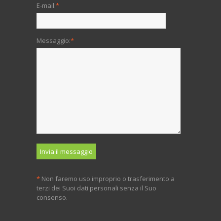
E-mail:
*
Messaggio:
*
*
Non faremo uso improprio o trasferimento a
terzi dei Suoi dati personali senza il Suo
consenso.