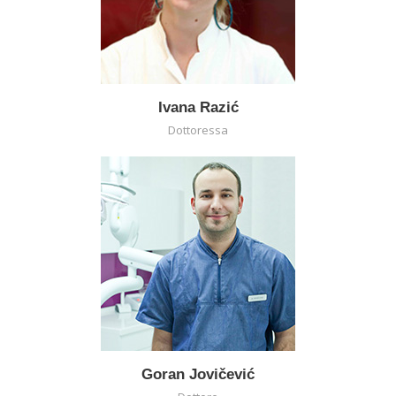
Ivana Razić
Dottoressa
Goran Jovičević