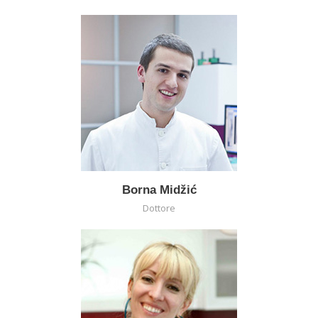
Borna Midžić
Dottore