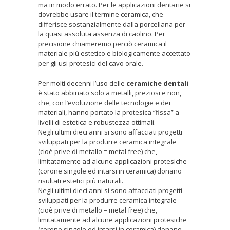
ma in modo errato. Per le applicazioni dentarie si
dovrebbe usare il termine ceramica, che
differisce sostanzialmente dalla porcellana per
la quasi assoluta assenza di caolino. Per
precisione chiameremo perciò ceramica il
materiale più estetico e biologicamente accettato
per gli usi protesici del cavo orale.
Per molti decenni l’uso delle
ceramiche dentali
è stato abbinato solo a metalli, preziosi e non,
che, con l’evoluzione delle tecnologie e dei
materiali, hanno portato la protesica “fissa” a
livelli di estetica e robustezza ottimali.
Negli ultimi dieci anni si sono affacciati progetti
sviluppati per la produrre ceramica integrale
(cioè prive di metallo = metal free) che,
limitatamente ad alcune applicazioni protesiche
(corone singole ed intarsi in ceramica) donano
risultati estetici più naturali.
Negli ultimi dieci anni si sono affacciati progetti
sviluppati per la produrre ceramica integrale
(cioè prive di metallo = metal free) che,
limitatamente ad alcune applicazioni protesiche
(corone singole ed intarsi in ceramica) donano