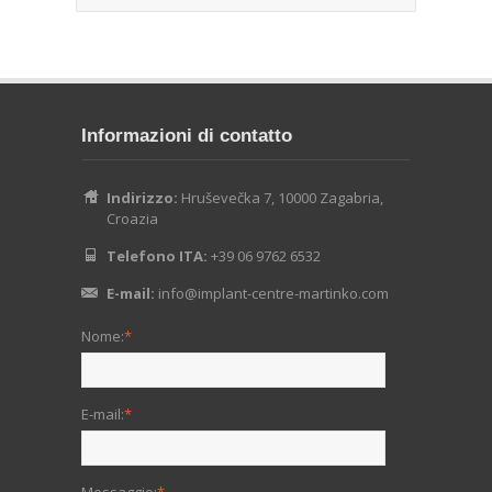
Informazioni di contatto
Indirizzo:
Hruševečka 7, 10000 Zagabria,
Croazia
Telefono ITA:
+39 06 9762 6532
E-mail:
info@implant-centre-martinko.com
Nome:
*
E-mail:
*
Messaggio:
*