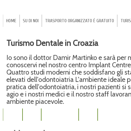
HOME
SU DI NOI
TRASPORTO ORGANIZZATO É GRATUITO
TURIS
Turismo Dentale in Croazia
Io sono il dottor Damir Martinko e sarà per
conoscervi nel nostro centro Implant Centre
Quattro studi moderni che soddisfano gli s
elevati dell'odontoiatria L'ambiente ideale p
pratica dell'odontoiatria, i nostri pazienti si
agio e i nostri medici e il nostro staff lavora
ambiente piacevole.
SERVIZI
PREZZI
IMPIANTI DENTALI
NOVITÀ
PROTESI DENTALI