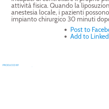
attività fisica. Quando la liposuzio
anestesia locale, i pazienti possono,
impianto chirurgico 30 minuti dopo
Post to Faceb
Add to Linked
Post to Twitte
Post to Blogg
PRODUCED BY
Risorse