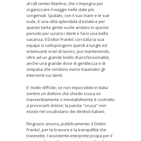
al call center Martina, che s'impegna per
organizzare il viaggio nelle date più
congeniali. Spalato, con il suo mare e le sue
isole, è una città splendida d'estate e per
questo tanta gente vuole andarci in questo
periodo per curarsi i denti e farsi una bella
vacanza. Il Dottor Frankić con tutta la sua
equipe si sottopongono quindi a lunghi ed
estenuanti orari di lavoro, pur mantenendo,
oltre ad un grande livello di professionalità,
anche una grande dose di gentilezza e di
simpatia che rendono meno traumatici gli
interventi sui denti.
E' molto difficile, se non impossibile in Italia
sentire un dottore che chiede scusa se
inavvertitamente o inevitabilmente è costretto
a provocarti dolore; la parola "scusa" non
esiste nel vocabolario dei dentisti italiani.
Ringrazio ancora, pubblicamente, il Dottor
Frankić, per la bravura e la tranquillità che
trasmette, l'assistente-interprete Josipa per il