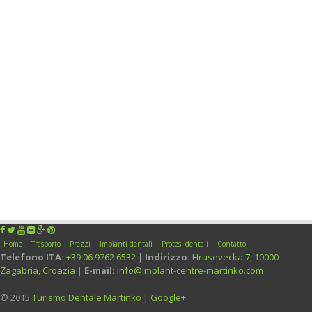
Home
Trasporto
Prezzi
Impianti dentali
Protesi dentali
Contatto
Telefono ITA:
+39 06 9762 6532
|
Indirizzo:
Hrusevecka 7,
10000
Zagabria
,
Croazia
|
E-mail:
info@implant-centre-martinko.com
© 2015
Turismo Dentale Martinko
|
Google+