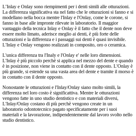
L’Inlay e Onlay sono riempimenti per i denti simili alle otturazioni.
La differenza significativa sta nel fatto che le otturazioni si fanno e si
modellano nella bocca mentre l'Inlay e l'Onlay, come le corone, si
fanno in base alle impronte rilevate in laboratorio. Il maggior
vantaggio della tecnica Inlay e Onlay è il fatto che il dente non deve
essere molto limato, aderisce meglio ai denti, è più forte delle
otturazioni e la differenza e i passaggi sui denti è quasi invisibile.
L'Inlay e Onlay vengono realizzati in composito, oro o ceramica.
L'unica differenza tra l'Inaly e l'Onlay e' nelle loro dimensioni.
L'Inlay è più piccolo perchè si applica nel mezzo del dente e quando
è in posizione, non viene in contatto con il dente opposto. L'Onlay è
più grande, si estende su una vasta area del dente e tramite il morso è
in contatto con il dente opposto.
Nonostante le otturazioni e l'Inlay/Onlay siano molto simili, la
differenza nel loro costo è significattiva. Mentre le otturazioni
vengono fatte in uno studio dentistico e con materiali diversi,
L'Inlay/Onlay costano di più perchè vengono create in un
laboratorio odontotecnico pagato specificatamente per i suoi
materiali e la lavorazione, indipendentemente dal lavoro svolto nello
studio dentistico.