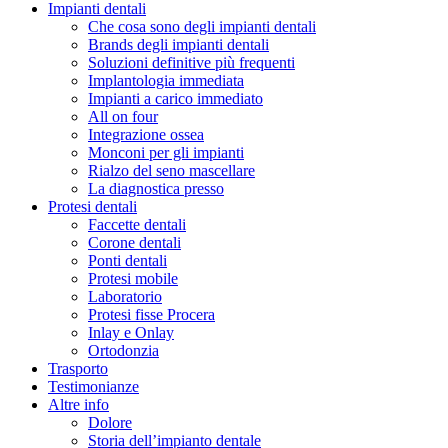
Impianti dentali
Che cosa sono degli impianti dentali
Brands degli impianti dentali
Soluzioni definitive più frequenti
Implantologia immediata
Impianti a carico immediato
All on four
Integrazione ossea
Monconi per gli impianti
Rialzo del seno mascellare
La diagnostica presso
Protesi dentali
Faccette dentali
Corone dentali
Ponti dentali
Protesi mobile
Laboratorio
Protesi fisse Procera
Inlay e Onlay
Ortodonzia
Trasporto
Testimonianze
Altre info
Dolore
Storia dell’impianto dentale