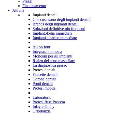
Prezzi
Finanziamento
Attività
Impianti dentali
Che cosa sono degli impianti dentali
Brands degli impianti dentali
Soluzioni definitive più frequenti
Implantologia immediata
Impianti a carico immediato
All on four
Integrazione ossea
Monconi per gli impianti
Rialzo del seno mascellare
La diagnostica presso
Protesi dentali
Faccette dentali
Corone dentali
Ponti dentali
Protesi mobile
Laboratorio
Protesi fisse Procera
Inlay e Onlay
Ortodonzia