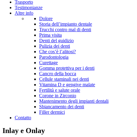
Trasporto
Testimonianze
Altre info
Dolore
Storia dell’impianto dentale
Trucchi contro mal di denti
Prima visita
Denti del guidizio
Pulizia dei denti
Che cos’è l’alitosi?
Parodontologia
Curettage
Gomma protettiva per i denti
Cancro della bocca
Cellule staminali nei denti
Vitamina D e gengive malate
Fertilità e salute orale
Corone in Zirconio
Mantenimento degli impianti dentali
Sbiancamento dei denti
Filler dermici
Contatto
Inlay e Onlay