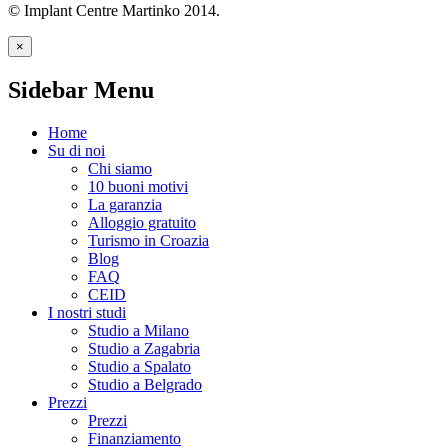
© Implant Centre Martinko 2014.
×
Sidebar Menu
Home
Su di noi
Chi siamo
10 buoni motivi
La garanzia
Alloggio gratuito
Turismo in Croazia
Blog
FAQ
CEID
I nostri studi
Studio a Milano
Studio a Zagabria
Studio a Spalato
Studio a Belgrado
Prezzi
Prezzi
Finanziamento