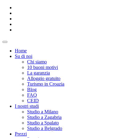
Home
Su di noi
Chi siamo
10 buoni motivi
La garanzia
Alloggio gratuito
Turismo in Croazia
Blog
FAQ
CEID
I nostri studi
Studio a Milano
Studio a Zagabria
Studio a Spalato
Studio a Belgrado
Prezzi