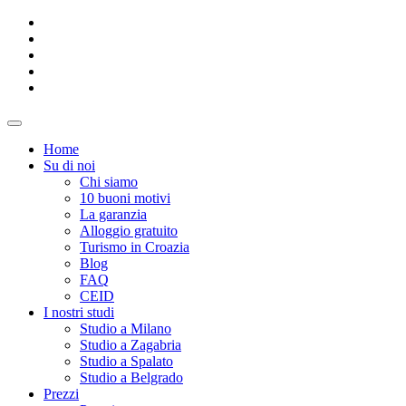
Home
Su di noi
Chi siamo
10 buoni motivi
La garanzia
Alloggio gratuito
Turismo in Croazia
Blog
FAQ
CEID
I nostri studi
Studio a Milano
Studio a Zagabria
Studio a Spalato
Studio a Belgrado
Prezzi