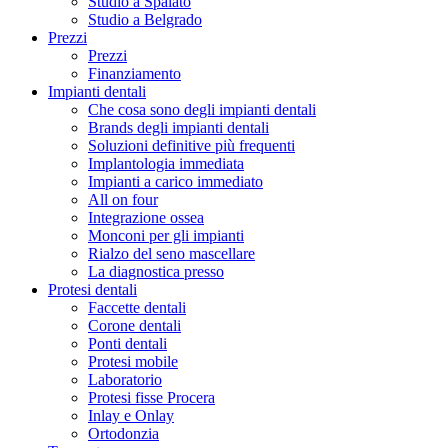
Studio a Spalato
Studio a Belgrado
Prezzi
Prezzi
Finanziamento
Impianti dentali
Che cosa sono degli impianti dentali
Brands degli impianti dentali
Soluzioni definitive più frequenti
Implantologia immediata
Impianti a carico immediato
All on four
Integrazione ossea
Monconi per gli impianti
Rialzo del seno mascellare
La diagnostica presso
Protesi dentali
Faccette dentali
Corone dentali
Ponti dentali
Protesi mobile
Laboratorio
Protesi fisse Procera
Inlay e Onlay
Ortodonzia