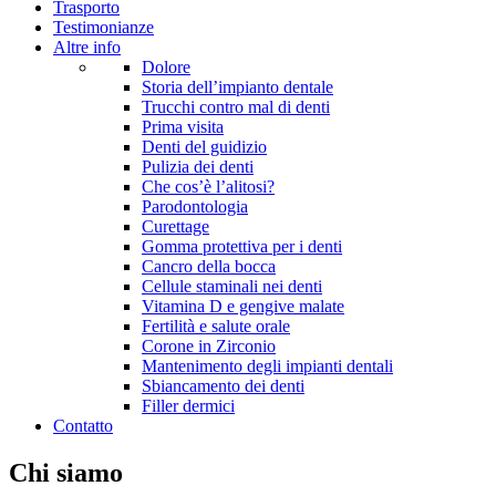
Trasporto
Testimonianze
Altre info
Dolore
Storia dell’impianto dentale
Trucchi contro mal di denti
Prima visita
Denti del guidizio
Pulizia dei denti
Che cos’è l’alitosi?
Parodontologia
Curettage
Gomma protettiva per i denti
Cancro della bocca
Cellule staminali nei denti
Vitamina D e gengive malate
Fertilità e salute orale
Corone in Zirconio
Mantenimento degli impianti dentali
Sbiancamento dei denti
Filler dermici
Contatto
Chi siamo