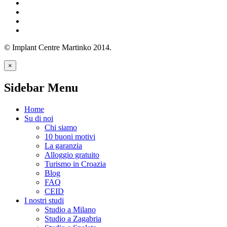
© Implant Centre Martinko 2014.
×
Sidebar Menu
Home
Su di noi
Chi siamo
10 buoni motivi
La garanzia
Alloggio gratuito
Turismo in Croazia
Blog
FAQ
CEID
I nostri studi
Studio a Milano
Studio a Zagabria