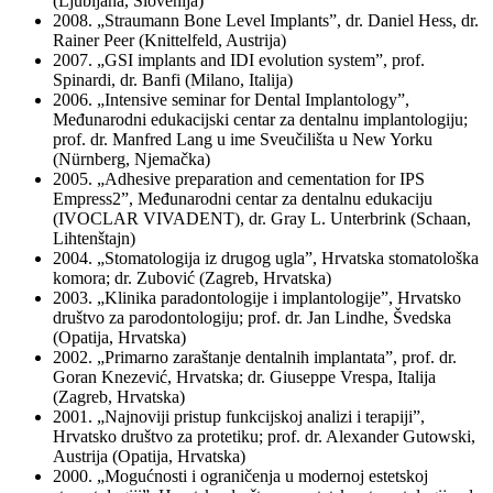
(Ljubljana, Slovenija)
2008. „Straumann Bone Level Implants”, dr. Daniel Hess, dr.
Rainer Peer (Knittelfeld, Austrija)
2007. „GSI implants and IDI evolution system”, prof.
Spinardi, dr. Banfi (Milano, Italija)
2006. „Intensive seminar for Dental Implantology”,
Međunarodni edukacijski centar za dentalnu implantologiju;
prof. dr. Manfred Lang u ime Sveučilišta u New Yorku
(Nürnberg, Njemačka)
2005. „Adhesive preparation and cementation for IPS
Empress2”, Međunarodni centar za dentalnu edukaciju
(IVOCLAR VIVADENT), dr. Gray L. Unterbrink (Schaan,
Lihtenštajn)
2004. „Stomatologija iz drugog ugla”, Hrvatska stomatološka
komora; dr. Zubović (Zagreb, Hrvatska)
2003. „Klinika paradontologije i implantologije”, Hrvatsko
društvo za parodontologiju; prof. dr. Jan Lindhe, Švedska
(Opatija, Hrvatska)
2002. „Primarno zaraštanje dentalnih implantata”, prof. dr.
Goran Knezević, Hrvatska; dr. Giuseppe Vrespa, Italija
(Zagreb, Hrvatska)
2001. „Najnoviji pristup funkcijskoj analizi i terapiji”,
Hrvatsko društvo za protetiku; prof. dr. Alexander Gutowski,
Austrija (Opatija, Hrvatska)
2000. „Mogućnosti i ograničenja u modernoj estetskoj