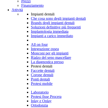
Prezzi
Finanziamento
Attività
Impianti dentali
Che cosa sono degli impianti dentali
Brands degli impianti dentali
Soluzioni definitive più frequenti
Implantologia immediata
Impianti a carico immediato
All on four
Integrazione ossea
Monconi per gli impianti
Rialzo del seno mascellare
La diagnostica presso
Protesi dentali
Faccette dentali
Corone dentali
Ponti dentali
Protesi mobile
Laboratorio
Protesi fisse Procera
Inlay e Onlay
Ortodonzia