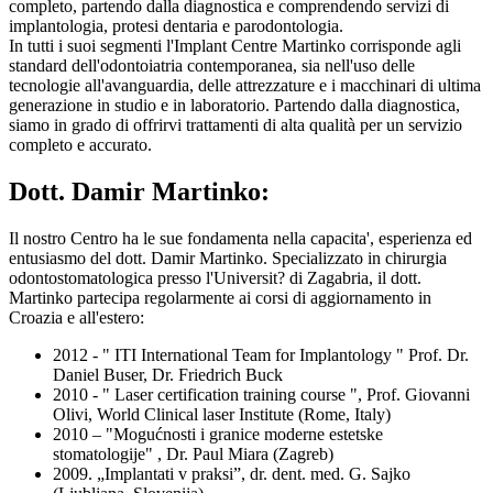
completo, partendo dalla diagnostica e comprendendo servizi di
implantologia, protesi dentaria e parodontologia.
In tutti i suoi segmenti l'Implant Centre Martinko corrisponde agli
standard dell'odontoiatria contemporanea, sia nell'uso delle
tecnologie all'avanguardia, delle attrezzature e i macchinari di ultima
generazione in studio e in laboratorio. Partendo dalla diagnostica,
siamo in grado di offrirvi trattamenti di alta qualità per un servizio
completo e accurato.
Dott. Damir Martinko:
Il nostro Centro ha le sue fondamenta nella capacita', esperienza ed
entusiasmo del dott. Damir Martinko. Specializzato in chirurgia
odontostomatologica presso l'Universit? di Zagabria, il dott.
Martinko partecipa regolarmente ai corsi di aggiornamento in
Croazia e all'estero:
2012 - " ITI International Team for Implantology " Prof. Dr.
Daniel Buser, Dr. Friedrich Buck
2010 - " Laser certification training course ", Prof. Giovanni
Olivi, World Clinical laser Institute (Rome, Italy)
2010 – "Mogućnosti i granice moderne estetske
stomatologije" , Dr. Paul Miara (Zagreb)
2009. „Implantati v praksi”, dr. dent. med. G. Sajko