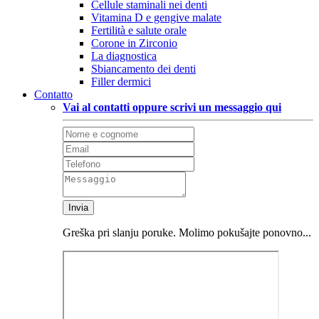
Cellule staminali nei denti
Vitamina D e gengive malate
Fertilità e salute orale
Corone in Zirconio
La diagnostica
Sbiancamento dei denti
Filler dermici
Contatto
Vai al contatti oppure scrivi un messaggio qui
Invia
Greška pri slanju poruke. Molimo pokušajte ponovno...