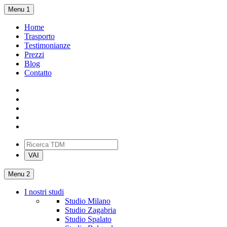
Menu 1
Home
Trasporto
Testimonianze
Prezzi
Blog
Contatto
Menu 2
I nostri studi
Studio Milano
Studio Zagabria
Studio Spalato