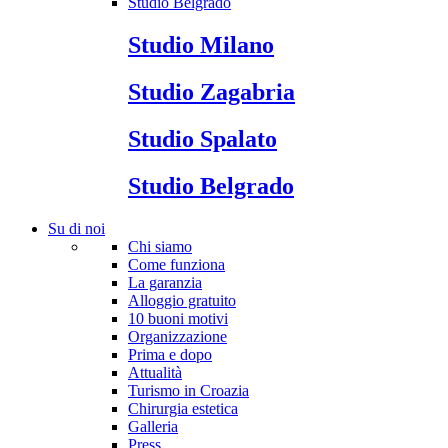
Studio Belgrado
Studio Milano
Studio Zagabria
Studio Spalato
Studio Belgrado
Su di noi
Chi siamo
Come funziona
La garanzia
Alloggio gratuito
10 buoni motivi
Organizzazione
Prima e dopo
Attualità
Turismo in Croazia
Chirurgia estetica
Galleria
Press