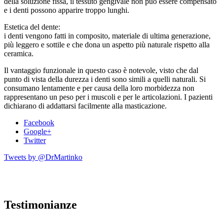
della soluzione fissa, il tessuto gengivale non può essere compensato
e i denti possono apparire troppo lunghi.
Estetica del dente:
i denti vengono fatti in composito, materiale di ultima generazione,
più leggero e sottile e che dona un aspetto più naturale rispetto alla
ceramica.
Il vantaggio funzionale in questo caso è notevole, visto che dal
punto di vista della durezza i denti sono simili a quelli naturali. Si
consumano lentamente e per causa della loro morbidezza non
rappresentano un peso per i muscoli e per le articolazioni. I pazienti
dichiarano di addattarsi facilmente alla masticazione.
Facebook
Google+
Twitter
Tweets by @DrMartinko
Testimonianze