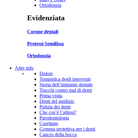
Ortodonzia
Evidenziata
Corone dentali
Protessi Semifissa
Ortodonzia
Altre info
Dolore
Tempistica degli interventi
Storia dell’impianto dentale
Trucchi contro mal di denti
Prima visita
Denti del guidizio
Pulizia dei denti
Che cos’è l’alitosi?
Parodontologia
Curettage
Gomma protettiva per i denti
Cancro della bocca