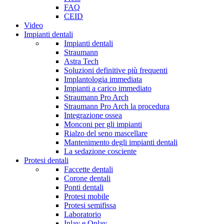
FAQ
CEID
Video
Impianti dentali
Impianti dentali
Straumann
Astra Tech
Soluzioni definitive più frequenti
Implantologia immediata
Impianti a carico immediato
Straumann Pro Arch
Straumann Pro Arch la procedura
Integrazione ossea
Monconi per gli impianti
Rialzo del seno mascellare
Mantenimento degli impianti dentali
La sedazione cosciente
Protesi dentali
Faccette dentali
Corone dentali
Ponti dentali
Protesi mobile
Protesi semifissa
Laboratorio
Inlay e Onlay