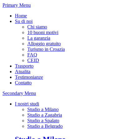
Primary Menu
Home
Su di noi
Chi siamo
10 buoni motivi
La garanzia
Alloggio gratuito
Turismo in Croazia
FAQ
CEID
Trasporto
Atualita
Testimonianze
Contatto
Secondary Menu
I nostri studi
Studio a Milano
Studio a Zagabria
Studio a Spalato
Studio a Belgrado