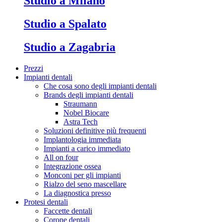
Studio a Milano
Studio a Spalato
Studio a Zagabria
Prezzi
Impianti dentali
Che cosa sono degli impianti dentali
Brands degli impianti dentali
Straumann
Nobel Biocare
Astra Tech
Soluzioni definitive più frequenti
Implantologia immediata
Impianti a carico immediato
All on four
Integrazione ossea
Monconi per gli impianti
Rialzo del seno mascellare
La diagnostica presso
Protesi dentali
Faccette dentali
Corone dentali