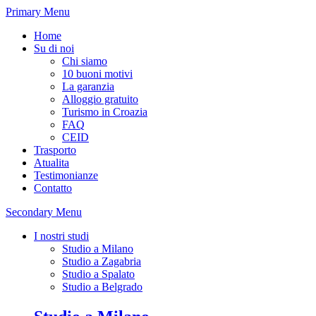
Primary Menu
Home
Su di noi
Chi siamo
10 buoni motivi
La garanzia
Alloggio gratuito
Turismo in Croazia
FAQ
CEID
Trasporto
Atualita
Testimonianze
Contatto
Secondary Menu
I nostri studi
Studio a Milano
Studio a Zagabria
Studio a Spalato
Studio a Belgrado