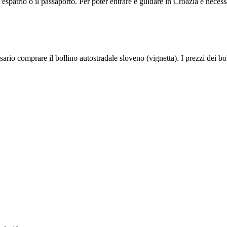
l'espatrio o il passaporto. Per poter entrare e guidare in Croazia è necess
ario comprare il bollino autostradale sloveno (vignetta). I prezzi dei bol