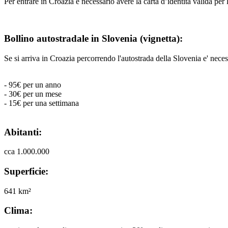
Per entrare in Croazia è necessario avere la carta d’identità valida per 
Bollino autostradale in Slovenia (vignetta):
Se si arriva in Croazia percorrendo l'autostrada della Slovenia e' necess
- 95€ per un anno
- 30€ per un mese
- 15€ per una settimana
Abitanti:
cca 1.000.000
Superficie:
641 km²
Clima: