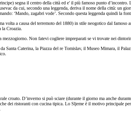
rincipe) segna il centro della città ed e' il più famoso punto d’incontro
sevac da cui, secondo una leggenda, deriva il nome della città: un gior
lamando: ‘Mando, zagabri vode’. Secondo questa leggenda quindi la fon
ultima volta a causa del terremoto del 1880) in stile neogotico dal famoso
ta la Croazia.
a mezzogiorno. Non fatevi cogliere impreparati se vi trovate nei dintorin
da Santa Caterina, la Piazza del re Tomislav, il Museo Mimara, il Palazzo
ico.
rale croato. D’inverno si può sciare (durante il giorno ma anche durante l
che dei ristoranti con cucina tipica. Lo Sljeme è il motivo principale pe
.