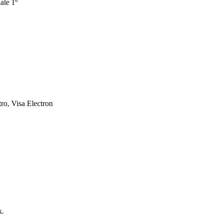
ale 1º
ro, Visa Electron
k.