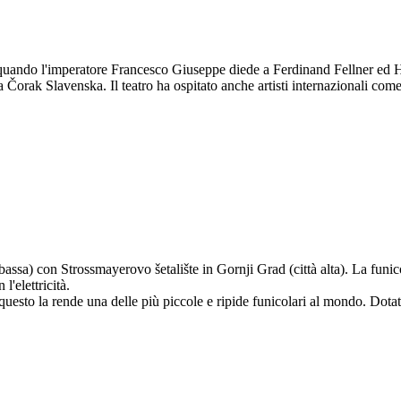
quando l'imperatore Francesco Giuseppe diede a Ferdinand Fellner ed Her
Mia Čorak Slavenska. Il teatro ha ospitato anche artisti internazionali 
à bassa) con Strossmayerovo šetalište in Gornji Grad (città alta). La fun
'elettricità.
 questo la rende una delle più piccole e ripide funicolari al mondo. Dot