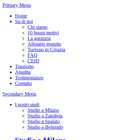
Primary Menu
Home
Su di noi
Chi siamo
10 buoni motivi
La garanzia
Alloggio gratuito
Turismo in Croazia
FAQ
CEID
Trasporto
Atualita
Testimonianze
Contatto
Secondary Menu
I nostri studi
Studio a Milano
Studio a Zagabria
Studio a Spalato
Studio a Belgrado