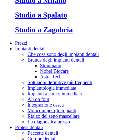
Studio a Milano
Studio a Spalato
Studio a Zagabria
Prezzi
Impianti dentali
Che cosa sono degli impianti dentali
Brands degli impianti dentali
Straumann
Nobel Biocare
Astra Tech
Soluzioni definitive più frequenti
Implantologia immediata
Impianti a carico immediato
All on four
Integrazione ossea
Monconi per gli impianti
Rialzo del seno mascellare
La diagnostica presso
Protesi dentali
Faccette dentali
Corone dentali