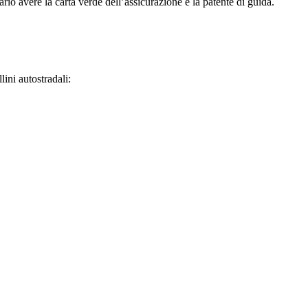
ario avere la carta verde dell’assicurazione e la patente di guida.
lini autostradali: