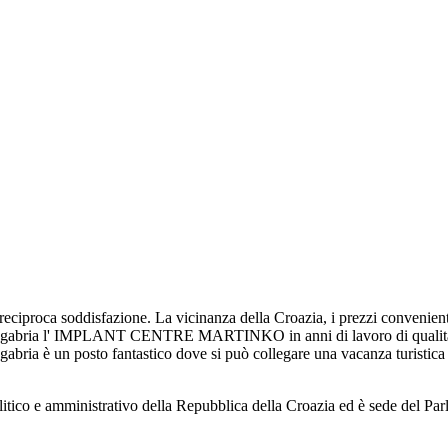
on reciproca soddisfazione. La vicinanza della Croazia, i prezzi convenient
Zagabria l' IMPLANT CENTRE MARTINKO in anni di lavoro di qualità si è r
Zagabria è un posto fantastico dove si può collegare una vacanza turistica
olitico e amministrativo della Repubblica della Croazia ed è sede del Pa