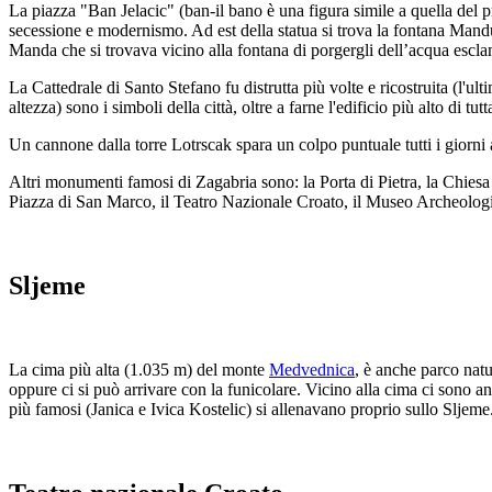
La piazza "Ban Jelacic" (ban-il bano è una figura simile a quella del p
secessione e modernismo. Ad est della statua si trova la fontana Mandu
Manda che si trovava vicino alla fontana di porgergli dell’acqua esc
La Cattedrale di Santo Stefano fu distrutta più volte e ricostruita (l'
altezza) sono i simboli della città, oltre a farne l'edificio più alto di tut
Un cannone dalla torre Lotrscak spara un colpo puntuale tutti i giorni 
Altri monumenti famosi di Zagabria sono: la Porta di Pietra, la Chiesa 
Piazza di San Marco, il Teatro Nazionale Croato, il Museo Archeolog
Sljeme
La cima più alta (1.035 m) del monte
Medvednica
, è anche parco natu
oppure ci si può arrivare con la funicolare. Vicino alla cima ci sono an
più famosi (Janica e Ivica Kostelic) si allenavano proprio sullo Sljeme