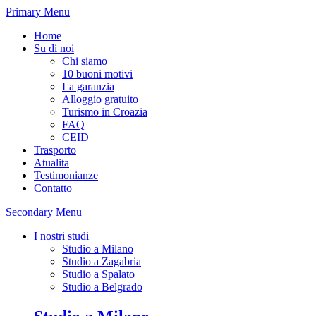
Primary Menu
Home
Su di noi
Chi siamo
10 buoni motivi
La garanzia
Alloggio gratuito
Turismo in Croazia
FAQ
CEID
Trasporto
Atualita
Testimonianze
Contatto
Secondary Menu
I nostri studi
Studio a Milano
Studio a Zagabria
Studio a Spalato
Studio a Belgrado