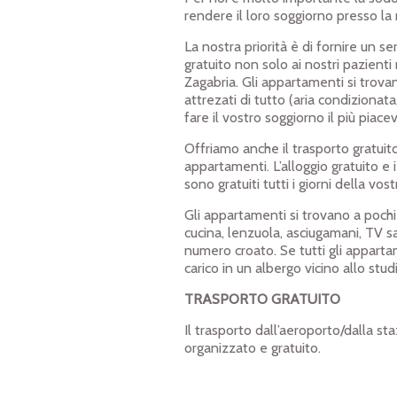
rendere il loro soggiorno presso la
In poco tempo e per
La nostra priorità è di fornire un se
gratuito non solo ai nostri pazient
Marinella P. ( Bergamo )
Zagabria. Gli appartamenti si trova
attrezati di tutto (aria condizionata
fare il vostro soggiorno il più piace
Offriamo anche il trasporto gratuito
appartamenti. L’alloggio gratuito e i
sono gratuiti tutti i giorni della v
La migliore qualità
Gli appartamenti si trovano a pochi 
ICX impianto endosseo + moncone + coro
cucina, lenzuola, asciugamani, TV sat
numero croato. Se tutti gli appartam
carico in un albergo vicino allo stud
TRASPORTO GRATUITO
Il trasporto dall’aeroporto/dalla sta
organizzato e gratuito.