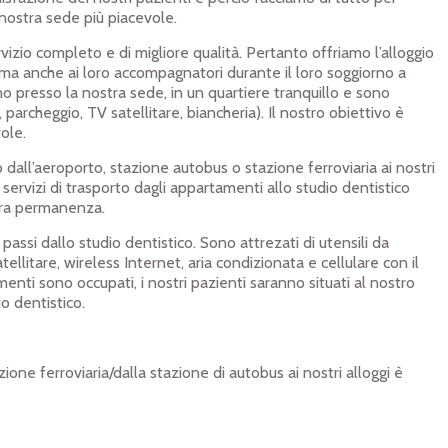
 nostra sede più piacevole.
 un terzo delle spese potete torna
rvizio completo e di migliore qualità. Pertanto offriamo l’alloggio
i ma anche ai loro accompagnatori durante il loro soggiorno a
… I denti per i quali non avevo i soldi necessari a Bergamo, 
no presso la nostra sede, in un quartiere tranquillo e sono
presso Implant Centre Martinko e da allora mangio tranquil
, parcheggio, TV satellitare, biancheria). Il nostro obiettivo è
vole.
 dall’aeroporto, stazione autobus o stazione ferroviaria ai nostri
 servizi di trasporto dagli appartamenti allo studio dentistico
ostra permanenza.
 non deve necessariamente essere
passi dallo studio dentistico. Sono attrezati di utensili da
na = 800 €!!!
ellitare, wireless Internet, aria condizionata e cellulare con il
enti sono occupati, i nostri pazienti saranno situati al nostro
io dentistico.
zione ferroviaria/dalla stazione di autobus ai nostri alloggi è