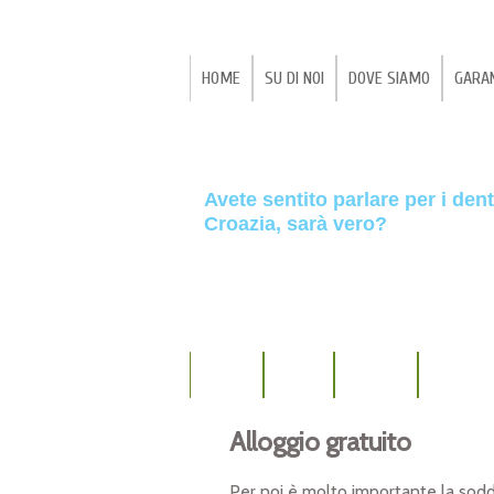
HOME
SU DI NOI
DOVE SIAMO
GARA
Avete sentito parlar
Avete sentito parlare per i denti
Croazia, sarà vero?
Cosa ne dite se per 
SERVIZI
PREZZI
IMPIANTI
CHIRURGI
Gianluca F. ( Milano )
Alloggio gratuito
Per noi è molto importante la soddi