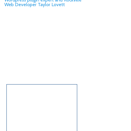
Web Developer Taylor Lovett
Zirconio
La Offertà speciale ICX Impianto
Le Testimonianze
La sedazione